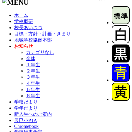
ホーム
学校概要
校長あいさつ
目標・方針・計画・きまり
地域学校協働本部
お知らせ
カテゴリなし
全体
１年生
２年生
３年生
４年生
５年生
６年生
学校だより
学年だより
新入生へのご案内
辰巳小PTA
Chromebook
学校行事予定